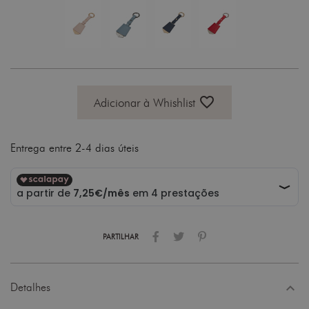
favorite_border
Adicionar à Whishlist
Entrega entre 2-4 dias úteis
PARTILHAR
expand_less
Detalhes