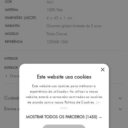
Azul
COR
100% Pele
MATERIAL
(AXCXP)
4 x 42 x 1 cm
DIMENSÕES
Garantia global limitada de 2 anos
GARANTIA
Porta-Chaves
MODELO
120368-1265
REFERÊNCIA
INTERIOR
×
EXTERIOR
Etiqueta de Identificação - Integrada, retrátil e personalizável.
Este website usa cookies
Este website usa cookies para melhorar a
experiência do utilizador. Ao utilizar o nosso
website, estará a concordar com todos os cookies
expand_more
Cuidados a Ter
de acordo com a nossa Política de Cookies.
Ler
mais
expand_more
Envios e Devoluções
MOSTRAR TODOS OS PARCEIROS
(1455) →