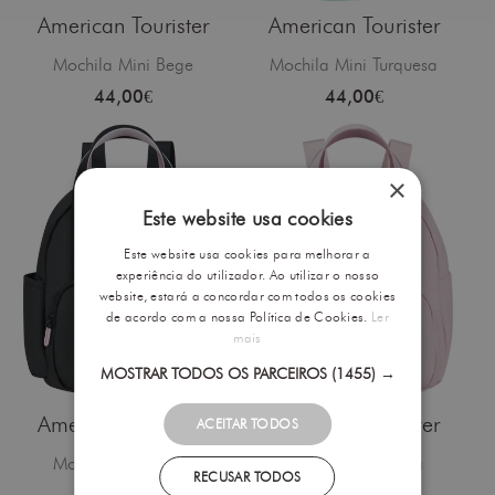
American Tourister
American Tourister
Mochila Mini Bege
Mochila Mini Turquesa
44,00€
44,00€
×
Este website usa cookies
Este website usa cookies para melhorar a
experiência do utilizador. Ao utilizar o nosso
website, estará a concordar com todos os cookies
de acordo com a nossa Política de Cookies.
Ler
mais
MOSTRAR TODOS OS PARCEIROS
(1455) →
American Tourister
American Tourister
ACEITAR TODOS
Mochila Mini Preto
Mochila Mini Rosa
RECUSAR TODOS