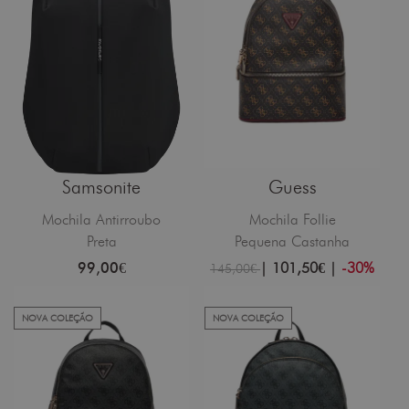
Samsonite
Guess
Mochila Antirroubo
Mochila Follie
Preta
Pequena Castanha
99,00€
|
101,50€
|
-30%
145,00€
NOVA COLEÇÃO
NOVA COLEÇÃO