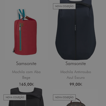
NOVA COLEÇÃO
Samsonite
Samsonite
Mochila com Aba
Mochila Antirroubo
Bege
Azul Escuro
165,00€
99,00€
NOVA COLEÇÃO
NOVA COLEÇÃO