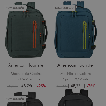
NOVA COLEÇÃO
NOVA COLEÇÃO
American Tourister
American Tourister
Mochila de Cabine
Mochila de Cabine
Sport S/M Verde-
Sport S/M Azul-
Floresta
Marinho
|
48,75€
|
-25%
|
48,75€
|
-25%
65,00€
65,00€
NOVA COLEÇÃO