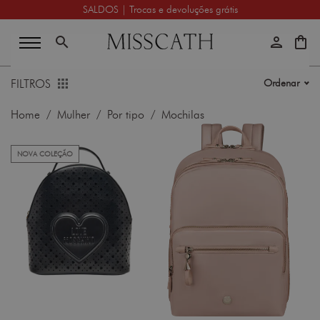
SALDOS | Trocas e devoluções grátis
search
person
shopping_bag
FILTROS
Ordenar
Home
/
Mulher
/
Por tipo
/ Mochilas
NOVA COLEÇÃO