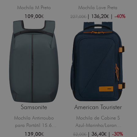
Mochila M Preto
Mochila Love Preta
109,00€
|
136,20€
|
-40%
227,00€
Samsonite
American Tourister
Mochila Antirroubo
Mochila de Cabine S
para Portátil 15.6"
Azul-Marinho/Laranja
Azul Acinzentado
Radiante
139,00€
|
36,40€
|
-30%
52,00€