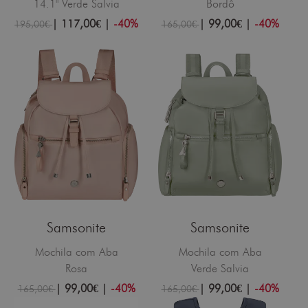
14.1" Verde Salvia
Bordô
|
117,00€
|
-40%
|
99,00€
|
-40%
195,00€
165,00€
Samsonite
Samsonite
Mochila com Aba
Mochila com Aba
Rosa
Verde Salvia
|
99,00€
|
-40%
|
99,00€
|
-40%
165,00€
165,00€