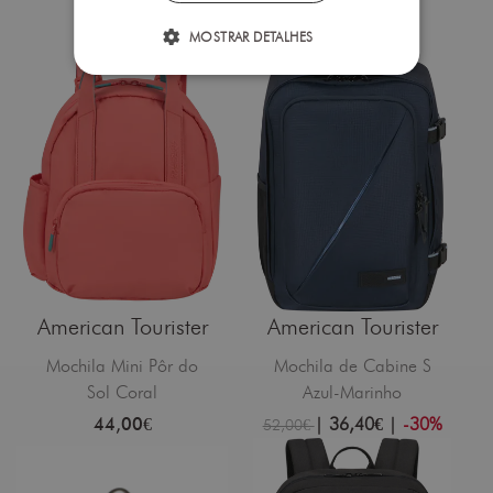
44,00€
44,00€
MOSTRAR DETALHES
American Tourister
American Tourister
Mochila Mini Pôr do
Mochila de Cabine S
Sol Coral
Azul-Marinho
44,00€
|
36,40€
|
-30%
52,00€