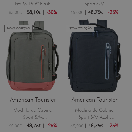
Pro M 15.6" Flash
Sport S/M
Black
Azul/Turquesa
|
58,10€
|
-30%
|
48,75€
|
-25%
83,00€
65,00€
NOVA COLEÇÃO
NOVA COLEÇÃO
American Tourister
American Tourister
Mochila de Cabine
Mochila de Cabine
Sport S/M
Sport S/M Azul-
Sálvia/Coral
Marinho Escuro
|
48,75€
|
-25%
|
48,75€
|
-25%
65,00€
65,00€