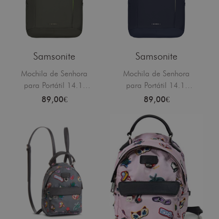
Samsonite
Samsonite
Mochila de Senhora
Mochila de Senhora
para Portátil 14.1"
para Portátil 14.1"
Verde
Azul Meia-Noite
89,00€
89,00€