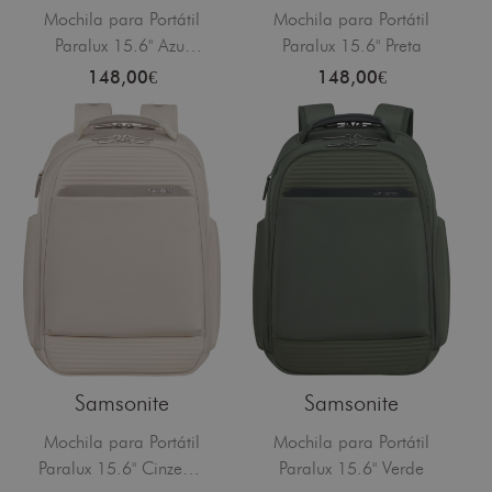
Mochila para Portátil
Mochila para Portátil
Paralux 15.6" Azul
Paralux 15.6" Preta
Meia-Noite
148,00€
148,00€
Samsonite
Samsonite
Mochila para Portátil
Mochila para Portátil
Paralux 15.6" Cinzento
Paralux 15.6" Verde