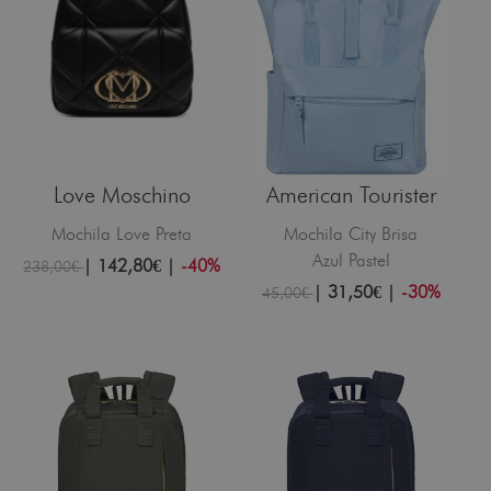
Love Moschino
American Tourister
Mochila Love Preta
Mochila City Brisa
Azul Pastel
|
142,80€
|
-40%
238,00€
|
31,50€
|
-30%
45,00€