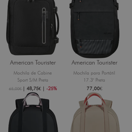
American Tourister
American Tourister
Mochila de Cabine
Mochila para Portátil
Sport S/M Preta
17.3" Preta
|
48,75€
|
-25%
77,00€
65,00€