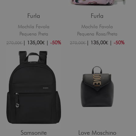
Furla
Furla
Mochila Favola
Mochila Favola
Pequena Preta
Pequena Rosa/Preta
|
135,00€
|
-50%
|
135,00€
|
-50%
270,00€
270,00€
Samsonite
Love Moschino