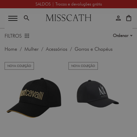
SALDOS | Trocas e devoluções grátis
search
person
shopping_bag
FILTROS
Ordenar
Home
/
Mulher
/
Acessórios
/ Gorros e Chapéus
NOVA COLEÇÃO
NOVA COLEÇÃO