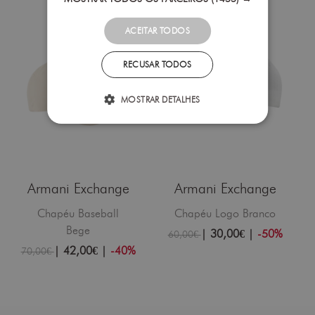
ACEITAR TODOS
RECUSAR TODOS
MOSTRAR DETALHES
Armani Exchange
Armani Exchange
Chapéu Baseball
Chapéu Logo Branco
Bege
|
30,00€
|
-50%
60,00€
|
42,00€
|
-40%
70,00€