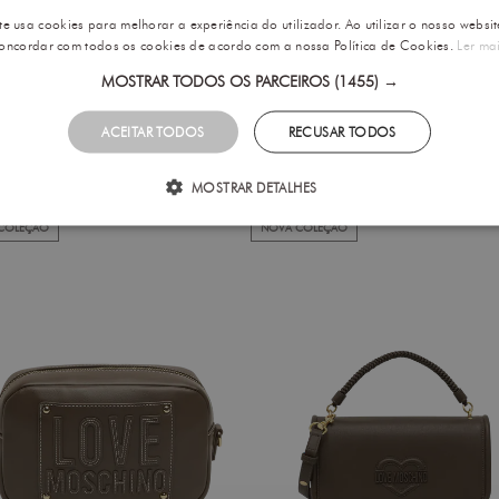
te usa cookies para melhorar a experiência do utilizador. Ao utilizar o nosso websit
oncordar com todos os cookies de acordo com a nossa Política de Cookies.
Ler ma
MOSTRAR TODOS OS PARCEIROS
(1455) →
OSTAR
ÚLTIM
ACEITAR TODOS
RECUSAR TODOS
MOSTRAR DETALHES
COLEÇÃO
NOVA COLEÇÃO