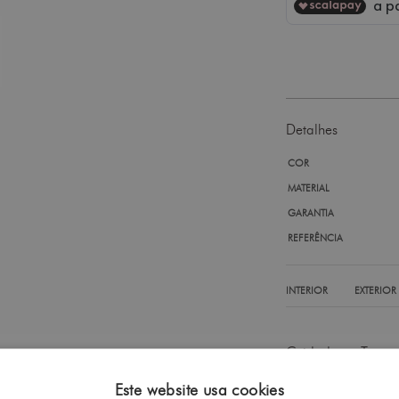
Detalhes
COR
MATERIAL
GARANTIA
REFERÊNCIA
INTERIOR
EXTERIOR
Cuidados a Ter
Envios e Devoluçõ
Este website usa cookies