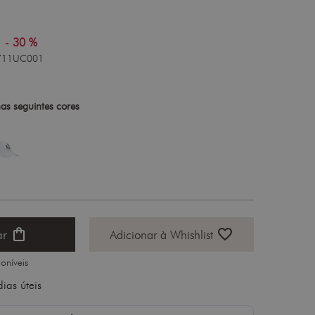
|
- 30 %
711UC001
as seguintes cores
shopping_bag
favorite_border
ar
Adicionar à Whishlist
oníveis
ias úteis