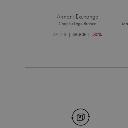
Cavalli
Armani Exchange
Preto/Dourado
Chapéu Logo Branco
Mal
6,40€
|
-30%
65,00€
|
45,50€
|
-30%