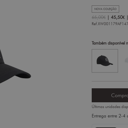
NOVA COLEÇÃO
65,00€
|
45,50€
Ref.XW001179AF14
Também disponível n
Compr
Últimas unidades disp
Entrega entre 2-4 d