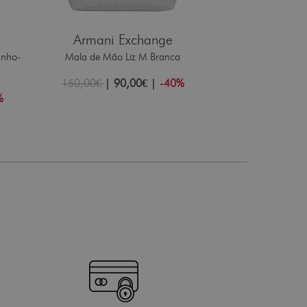
Karl La
Mala de Ombro K/
Armani Exchange
nho-
Mala de Mão Liz M Branca
307,00€
|
15
150,00€
|
90,00€
|
-40%
%