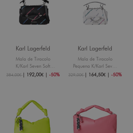
Karl Lagerfeld
Karl Lagerfeld
Mala de Tiracolo
Mala de Tiracolo
K/Karl Seven Soft
Pequena K/Karl Seven
Future Preta
Soft Future Branca
|
192,00€
|
-50%
|
164,50€
|
-50%
384,00€
329,00€