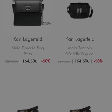
Karl Lagerfeld
Karl Lagerfeld
Mala Tiracolo Ring
Mala Tiracolo
Preta
K/Saddle Pequena
Preta
|
164,50€
|
-50%
|
164,50€
|
-50%
329,00€
329,00€