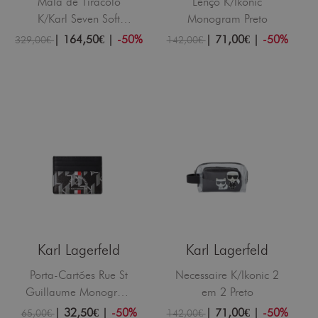
Mala de Tiracolo
Lenço K/Ikonic
K/Karl Seven Soft
Monogram Preto
Future Preta
|
164,50€
|
-50%
|
71,00€
|
-50%
329,00€
142,00€
Karl Lagerfeld
Karl Lagerfeld
Porta-Cartões Rue St
Necessaire K/Ikonic 2
Guillaume Monogram
em 2 Preto
Preto
|
32,50€
|
-50%
|
71,00€
|
-50%
65,00€
142,00€