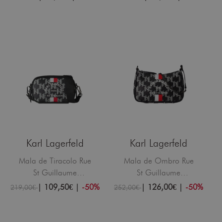
Karl Lagerfeld
Karl Lagerfeld
Mala de Tiracolo Rue
Mala de Ombro Rue
St Guillaume
St Guillaume
Monogram Preta
Monogram Preta
|
109,50€
|
-50%
|
126,00€
|
-50%
219,00€
252,00€