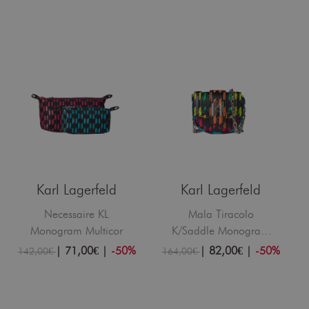
Karl Lagerfeld
Karl Lagerfeld
Necessaire KL
Mala Tiracolo
Monogram Multicor
K/Saddle Monogram
Multicor
|
71,00€
|
-50%
|
82,00€
|
-50%
142,00€
164,00€