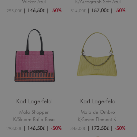
Wicker Azul
K/Autograph Soft Azul
|
146,50€
|
-50%
|
157,00€
|
-50%
293,00€
314,00€
Karl Lagerfeld
Karl Lagerfeld
Mala Shopper
Mala de Ombro
K/Skuare Rafia Rosa
K/Seven Element KL
Monogram Amarela
|
146,50€
|
-50%
|
172,50€
|
-50%
293,00€
345,00€