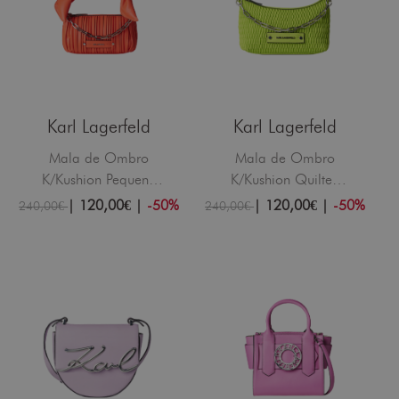
Karl Lagerfeld
Karl Lagerfeld
Mala de Ombro
Mala de Ombro
K/Kushion Pequena
K/Kushion Quilted
Laranja
Baguette Verde
|
120,00€
|
-50%
|
120,00€
|
-50%
240,00€
240,00€