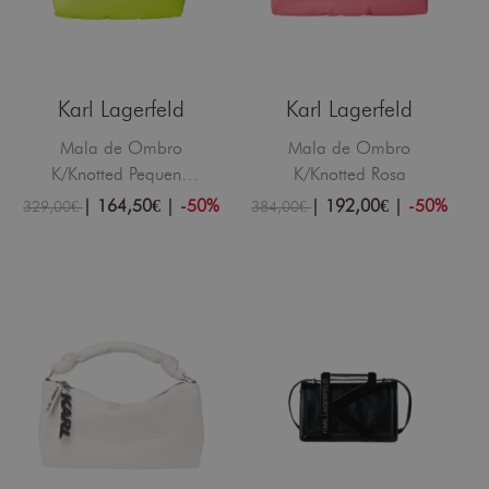
Karl Lagerfeld
Karl Lagerfeld
Mala de Ombro
Mala de Ombro
K/Knotted Pequena
K/Knotted Rosa
Verde
|
164,50€
|
-50%
|
192,00€
|
-50%
329,00€
384,00€