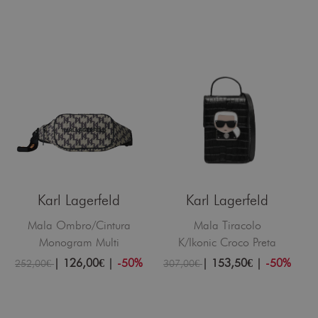
Karl Lagerfeld
Karl Lagerfeld
Mala Ombro/Cintura
Mala Tiracolo
Monogram Multi
K/Ikonic Croco Preta
|
126,00€
|
-50%
|
153,50€
|
-50%
252,00€
307,00€