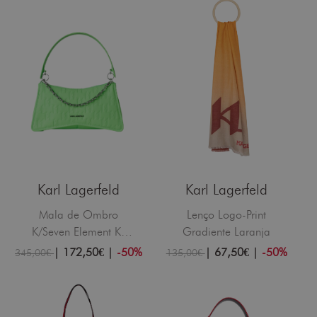
Karl Lagerfeld
Karl Lagerfeld
Mala de Ombro
Lenço Logo-Print
K/Seven Element KL
Gradiente Laranja
Monogram Verde
|
172,50€
|
-50%
|
67,50€
|
-50%
345,00€
135,00€