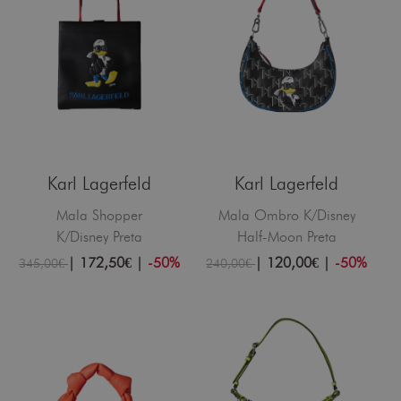
Karl Lagerfeld
Karl Lagerfeld
Mala Shopper
Mala Ombro K/Disney
K/Disney Preta
Half-Moon Preta
|
172,50€
|
-50%
|
120,00€
|
-50%
345,00€
240,00€