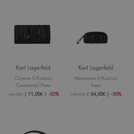
Karl Lagerfeld
Karl Lagerfeld
Carteira K/Kushion
Necessaire K/Kushion
Continental Preta
Preto
|
71,00€
|
-50%
|
54,50€
|
-50%
142,00€
109,00€