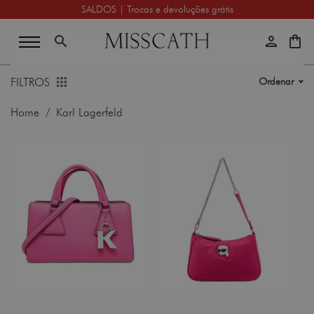
SALDOS | Trocas e devoluções grátis
search
person
shopping_bag
FILTROS
Ordenar
Home
/ Karl Lagerfeld