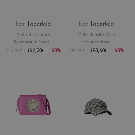
Karl Lagerfeld
Karl Lagerfeld
Mala de Ombro
Mala de Mão Disk
K/Signature Saddle
Pequena Rosa
Pequena Lilás
|
157,00€
|
-50%
|
193,50€
|
-50%
314,00€
387,00€