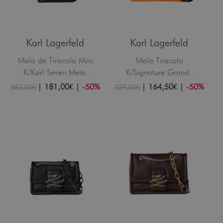
Karl Lagerfeld
Karl Lagerfeld
Mala de Tiracolo Mini
Mala Tiracolo
K/Karl Seven Metal
K/Signature Grande
Badges Preta
Soft Degrade Laranja
|
181,00€
|
-50%
|
164,50€
|
-50%
362,00€
329,00€