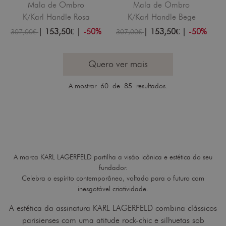
Mala de Ombro
Mala de Ombro
K/Karl Handle Rosa
K/Karl Handle Bege
|
153,50€
|
-50%
|
153,50€
|
-50%
307,00€
307,00€
Quero ver mais
A mostrar
60
de 85 resultados.
A marca KARL LAGERFELD partilha a visão icônica e estética do seu
fundador.
Celebra o espírito contemporâneo, voltado para o futuro com
inesgotável criatividade.
A estética da assinatura KARL LAGERFELD combina clássicos
parisienses com uma atitude rock-chic e silhuetas sob