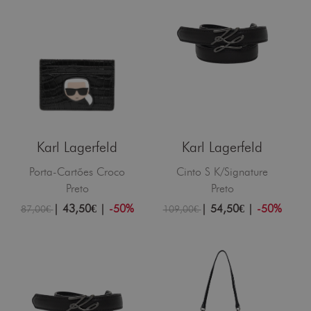
Karl Lagerfeld
Karl Lagerfeld
Porta-Cartões Croco
Cinto S K/Signature
Preto
Preto
|
43,50€
|
-50%
|
54,50€
|
-50%
87,00€
109,00€