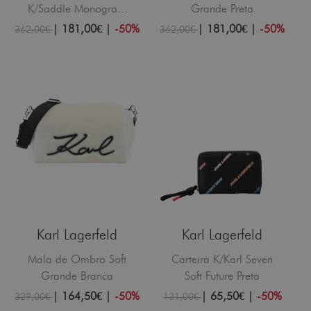
K/Saddle Monogram
Grande Preta
Multicor
|
181,00€
|
-50%
|
181,00€
|
-50%
362,00€
362,00€
Karl Lagerfeld
Karl Lagerfeld
Mala de Ombro Soft
Carteira K/Karl Seven
Grande Branca
Soft Future Preta
|
164,50€
|
-50%
|
65,50€
|
-50%
329,00€
131,00€