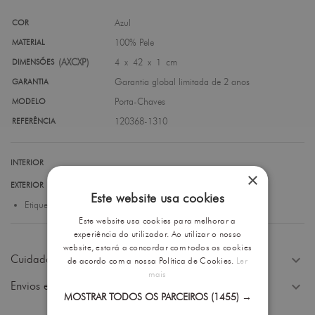
Azul
COR
100% Pele
MATERIAL
(AXCXP)
4 x 42 x 1 cm
DIMENSÕES
Garantia global limitada de 2 anos
GARANTIA
Porta-Chaves
MODELO
120368-1310
REFERÊNCIA
INTERIOR
×
EXTERIOR
Este website usa cookies
Etiqueta de Identificação - Integrada, retrátil e personalizável.
Este website usa cookies para melhorar a
experiência do utilizador. Ao utilizar o nosso
website, estará a concordar com todos os cookies
expand_more
Cuidados a Ter
de acordo com a nossa Política de Cookies.
Ler
mais
expand_more
Envios e Devoluções
MOSTRAR TODOS OS PARCEIROS
(1455) →