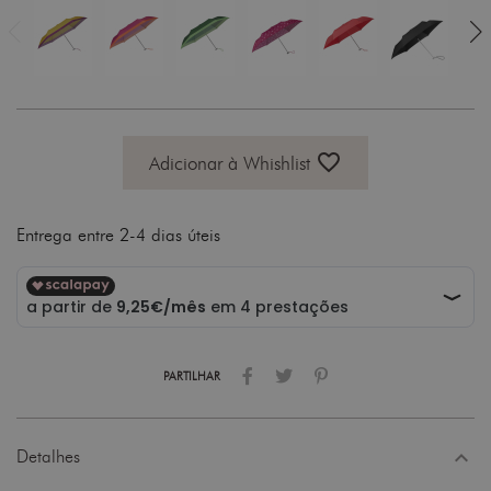
favorite_border
Adicionar à Whishlist
Entrega entre 2-4 dias úteis
PARTILHAR
expand_less
Detalhes