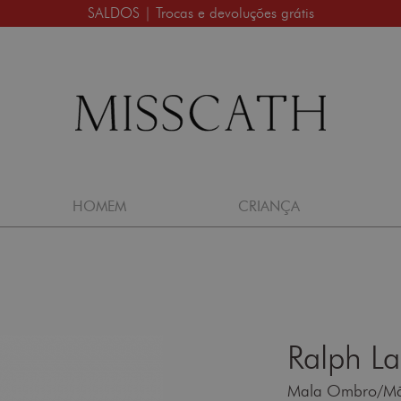
SALDOS | Trocas e devoluções grátis
HOMEM
CRIANÇA
Ralph L
Mala Ombro/Mão 