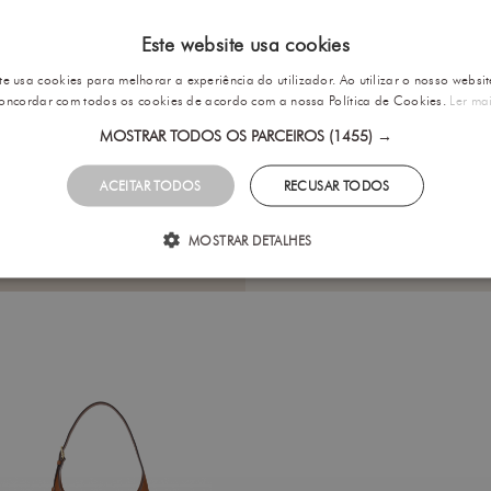
através de botão m
Este website usa cookies
te usa cookies para melhorar a experiência do utilizador. Ao utilizar o nosso websit
Cuidados a Ter
oncordar com todos os cookies de acordo com a nossa Política de Cookies.
Ler ma
Envios e Devoluçõ
MOSTRAR TODOS OS PARCEIROS
(1455) →
ACEITAR TODOS
RECUSAR TODOS
MOSTRAR DETALHES
OSTAR
ÚLTIM