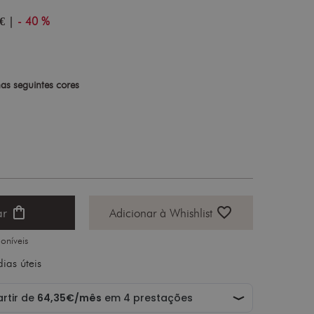
€
|
- 40 %
as seguintes cores
shopping_bag
favorite_border
ar
Adicionar à Whishlist
oníveis
ias úteis