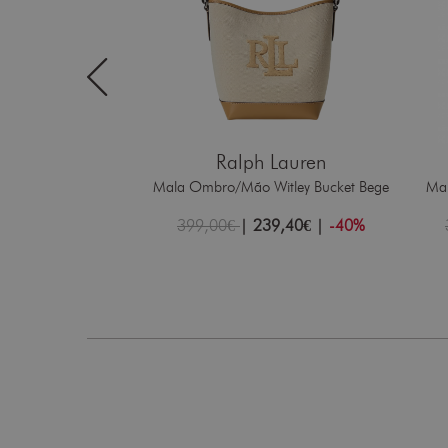
 Lauren
Ralph Lauren
rrah Satchel Preta
Mala Ombro/Mão Witley Bucket Bege
Ma
97,40€
|
-40%
399,00€
|
239,40€
|
-40%