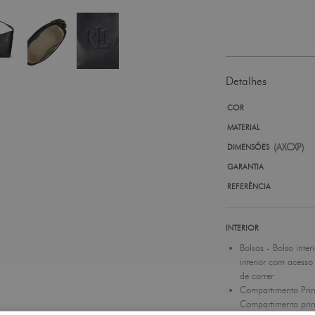
Detalhes
COR
MATERIAL
(AXCXP)
DIMENSÕES
GARANTIA
REFERÊNCIA
INTERIOR
Bolsos - Bolso inter
interior com acesso
de correr
Compartimento Prin
Compartimento prin