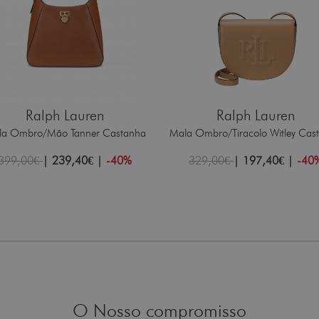
Ralph Lauren
Ralph Lauren
la Ombro/Mão Tanner Castanha
Mala Ombro/Tiracolo Witley Cas
399,00€
|
239,40€
|
-40%
329,00€
|
197,40€
|
-40
O Nosso compromisso