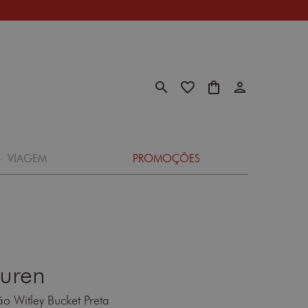
search
favorite_border
shopping_bag
person
VIAGEM
PROMOÇÕES
auren
Witley Bucket Preta